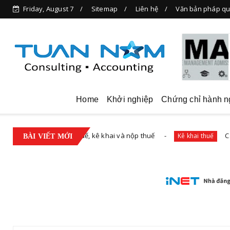
Friday, August 7
Sitemap
Liên hệ
Văn bản pháp qu
Home
Khởi nghiệp
Chứng chỉ hành n
ót về đăng ký thuế, kê khai và nộp thuế
Các trường
Kê khai thuế
BÀI VIẾT MỚI