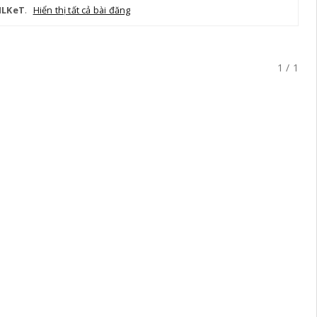
NLKeT
.
Hiển thị tất cả bài đăng
1 / 1