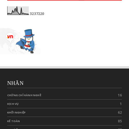
3
2
3
7
2
2
0
NHÃN
16
CHỨNG CHỈ HÀNH NGHỀ
1
DỊCH VỤ
62
KHỞI NGHIỆP
85
KẾ TOÁN