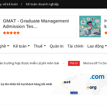
y về kế toán
Kế toán doanh nghiệp
GMAT - Graduate Management
H
Admission Tes...
k
ghề
Kế toán
Thuế
Quản trị
Tài chính
Lao động
 hợp được miễn Lệ phí môn bài
Microsoft To Do - ứng dụn
PMUD