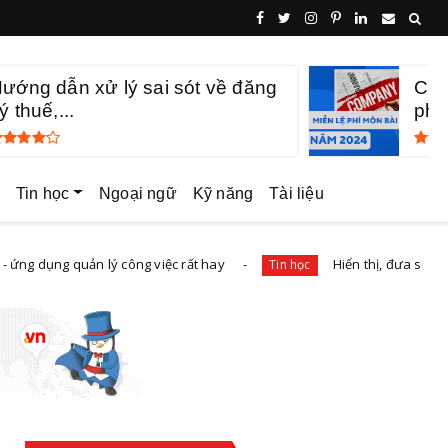
ướng dẫn xử lý sai sót về đăng
Các
ý thuế,...
phí
Tin học
Ngoại ngữ
Kỹ năng
Tài liệu
g quản lý công việc rất hay
Hiển thị, đưa sub forum ra
Tin học