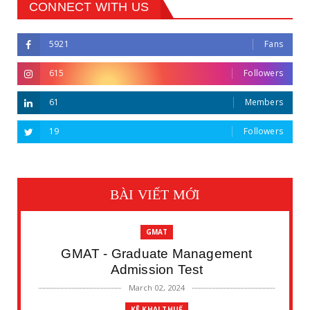
CONNECT WITH US
5921
Fans
615
Followers
61
Members
19
Followers
BÀI VIẾT MỚI
GMAT
GMAT - Graduate Management
Admission Test
March 02, 2024
KÊ KHAI THUẾ