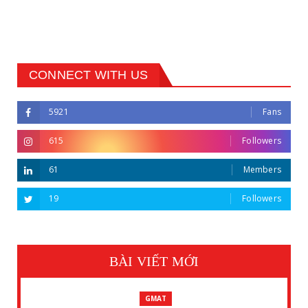
CONNECT WITH US
5921
Fans
615
Followers
61
Members
19
Followers
BÀI VIẾT MỚI
GMAT