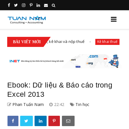
sót về đăng ký thuế, kê khai và nộp thuế
Các trườn
Kê khai thuế
BÀI VIẾT MỚI
Ebook: Dữ liệu & Báo cáo trong
Excel 2013
Phan Tuấn Nam
22:42
Tin học