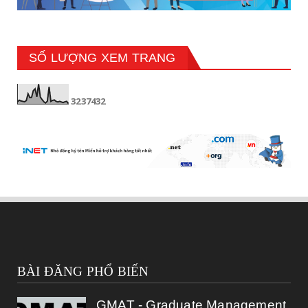
SỐ LƯỢNG XEM TRANG
3
2
3
7
4
3
2
BÀI ĐĂNG PHỔ BIẾN
GMAT - Graduate Management