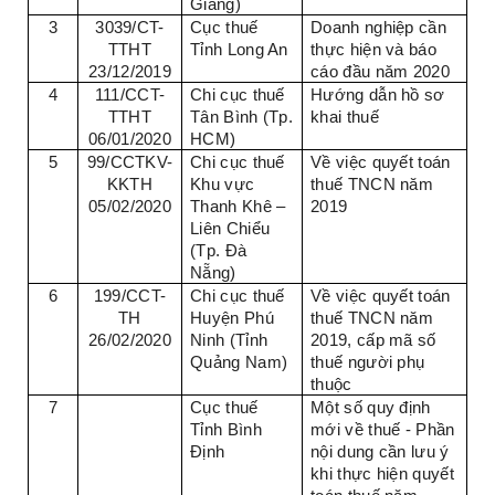
Giang)
3
3039/CT-
Cục thuế
Doanh nghiệp cần
TTHT
Tỉnh Long An
thực hiện và báo
23/12/2019
cáo đầu năm 2020
4
111/CCT-
Chi cục thuế
Hướng dẫn hồ sơ
TTHT
Tân Bình (Tp.
khai thuế
06/01/2020
HCM)
5
99/CCTKV-
Chi cục thuế
Về việc quyết toán
KKTH
Khu vực
thuế TNCN năm
05/02/2020
Thanh Khê –
2019
Liên Chiểu
(Tp. Đà
Nẵng)
6
199/CCT-
Chi cục thuế
Về việc quyết toán
TH
Huyện Phú
thuế TNCN năm
26/02/2020
Ninh (Tỉnh
2019, cấp mã số
Quảng Nam)
thuế người phụ
thuộc
7
Cục thuế
Một số quy định
Tỉnh Bình
mới về thuế - Phần
Định
nội dung cần lưu ý
khi thực hiện quyết