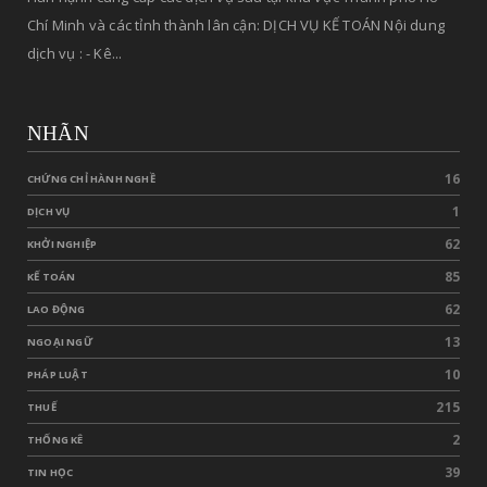
Chí Minh và các tỉnh thành lân cận: DỊCH VỤ KẾ TOÁN Nội dung
dịch vụ : - Kê...
NHÃN
16
CHỨNG CHỈ HÀNH NGHỀ
1
DỊCH VỤ
62
KHỞI NGHIỆP
85
KẾ TOÁN
62
LAO ĐỘNG
13
NGOẠI NGỮ
10
PHÁP LUẬT
215
THUẾ
2
THỐNG KÊ
39
TIN HỌC