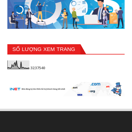
SỐ LƯỢNG XEM TRANG
3
2
3
7
5
4
0