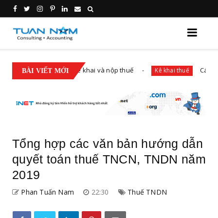
ề đăng ký thuế, kê khai và nộp thuế
Các trường hợ
Kê khai thuế
BÀI VIẾT MỚI
Tổng hợp các văn bản hướng dẫn
quyết toán thuế TNCN, TNDN năm
2019
Phan Tuấn Nam
22:30
Thuế TNDN