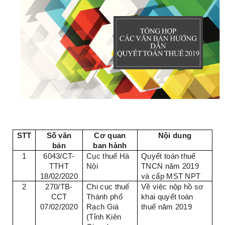
STT
Số văn
Cơ quan
Nội dung
bản
ban hành
1
6043/CT-
Cục thuế Hà
Quyết toán thuế
TTHT
Nội
TNCN năm 2019
18/02/2020
và cấp MST NPT
2
270/TB-
Chi cục thuế
Về việc nộp hồ sơ
CCT
Thành phố
khai quyết toán
07/02/2020
Rạch Giá
thuế năm 2019
(Tỉnh Kiên