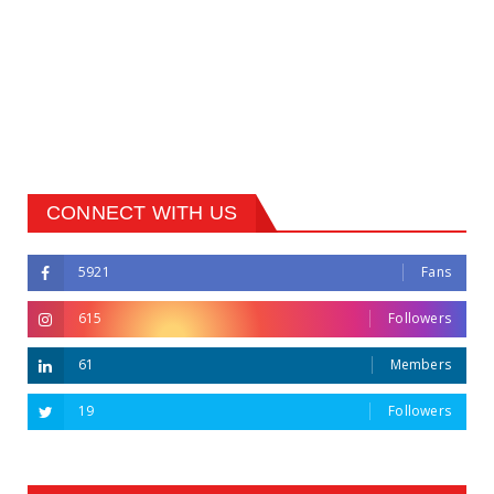
CONNECT WITH US
5921
Fans
615
Followers
61
Members
19
Followers